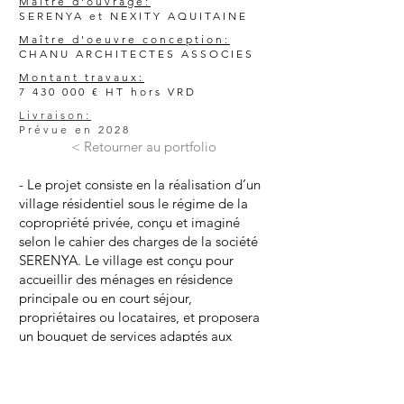
Maître d'ouvrage:
SERENYA et NEXITY AQUITAINE
Maître d'oeuvre conception:
CHANU ARCHITECTES ASSOCIES
Montant travaux:
7 430 000
€ HT hors VRD
Livraison:
Prévue en 2028
< Retourner au portfolio
- Le projet consiste en la réalisation d’un
village résidentiel sous le régime de la
copropriété privée, conçu et imaginé
selon le cahier des charges de la société
SERENYA. Le village est conçu pour
accueillir des ménages en résidence
principale ou en court séjour,
propriétaires ou locataires, et proposera
un bouquet de services adaptés aux
personnes seniors autonomes ou
dépendantes. Il se compose de plusieurs
parties.